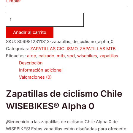
Limpiar
Añadir al carrito
SKU:
8099812311313-zapatillas_de_ciclismo_alpha_0
Categorías:
ZAPATILLAS CICLISMO
,
ZAPATILLAS MTB
Etiquetas:
atop
,
calzado
,
mtb
,
spd
,
wisebikes
,
zapatillas
Descripción
Información adicional
Valoraciones (0)
Zapatillas de ciclismo Chile
WISEBIKES® Alpha 0
¡Bienvenido a las zapatillas de ciclismo Chile Alpha 0 de
WISEBIKES! Estas zapatillas están diseñadas para ofrecerte