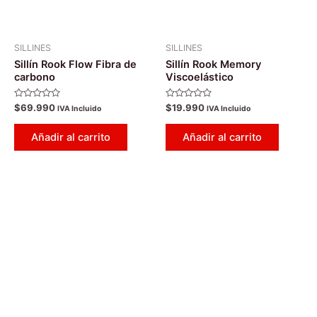
SILLINES
SILLINES
Sillín Rook Flow Fibra de
Sillín Rook Memory
carbono
Viscoelástico
Valorado
Valorado
$
69.990
$
19.990
IVA Incluido
IVA Incluido
con
con
0
0
de
de
Añadir al carrito
Añadir al carrito
5
5
Este
Es
producto
pr
tiene
tie
múltiples
múl
variantes.
var
Las
La
opciones
op
se
se