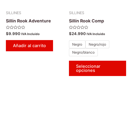
se
pu
SILLINES
SILLINES
ele
Sillín Rook Adventure
Sillín Rook Comp
en
la
Valorado
Valorado
$
9.990
$
24.990
IVA Incluido
IVA Incluido
con
con
pá
0
0
de
de
Negro
Negro/rojo
de
Añadir al carrito
5
5
pr
Negro/blanco
Seleccionar
opciones