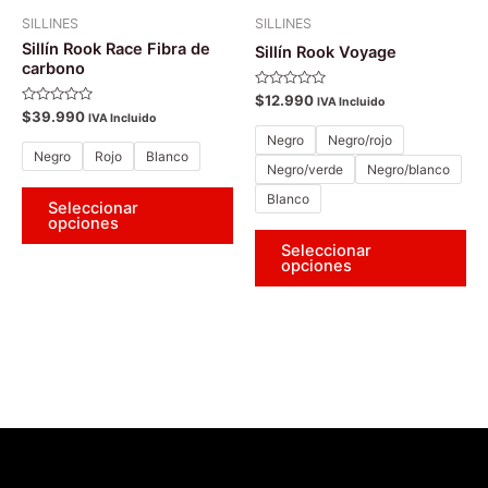
pueden
pu
SILLINES
SILLINES
elegir
ele
Sillín Rook Race Fibra de
Sillín Rook Voyage
en
en
carbono
la
la
Valorado
$
12.990
IVA Incluido
con
Valorado
$
39.990
página
pá
IVA Incluido
0
con
de
Negro
Negro/rojo
0
de
de
5
de
Negro
Rojo
Blanco
5
producto
pr
Negro/verde
Negro/blanco
Blanco
Seleccionar
opciones
Seleccionar
opciones