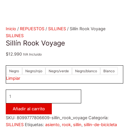
Inicio
/
REPUESTOS
/
SILLINES
/ Sillín Rook Voyage
SILLINES
Sillín Rook Voyage
$
12.990
IVA Incluido
Negro
Negro/rojo
Negro/verde
Negro/blanco
Blanco
Limpiar
Añadir al carrito
SKU:
8099777806609-sillin_rook_voyage
Categoría:
SILLINES
Etiquetas:
asiento
,
rook
,
sillin
,
sillin-de-bicicleta