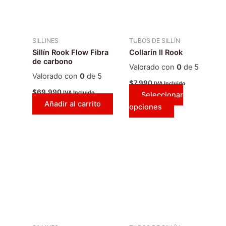
Las
opciones
se
SILLINES
TUBOS DE SILLÍN
pueden
Sillín Rook Flow Fibra
Collarín II Rook
elegir
de carbono
Valorado con
0
de 5
en
Valorado con
0
de 5
la
$
7.990
IVA Incluido
$
69.990
IVA Incluido
Seleccionar
página
Añadir al carrito
opciones
de
producto
Este
Este
producto
producto
tiene
tiene
múltiples
múltiples
variantes.
variantes.
Las
Las
opciones
opciones
se
se