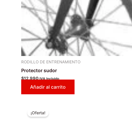
RODILLO DE ENTRENAMIENTO
Protector sudor
$
12.990
IVA Incluido
Añadir al carrito
El
El
precio
precio
¡Oferta!
original
actual
era:
es:
$89.990.
$69.990.