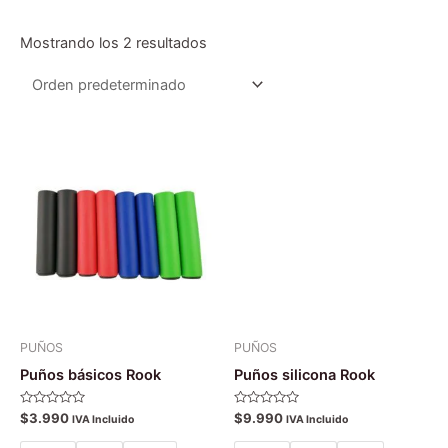
Mostrando los 2 resultados
Este
Es
producto
pr
tiene
tie
múltiples
múl
variantes.
var
Las
La
opciones
op
se
se
pueden
pu
PUÑOS
PUÑOS
elegir
ele
Puños básicos Rook
Puños silicona Rook
en
en
la
la
Valorado
Valorado
$
3.990
$
9.990
IVA Incluido
IVA Incluido
con
con
página
pá
0
0