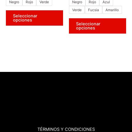
de
de
Negro
Rojo
Verde
Negro
Rojo
Azul
de
de
5
5
producto
pr
Verde
Fucsia
Amarillo
Seleccionar
opciones
Seleccionar
opciones
TÉRMINOS
Y CONDICIONES