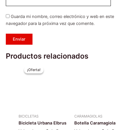
Guarda mi nombre, correo electrónico y web en este
navegador para la próxima vez que comente.
Productos relacionados
El
El
Este
Este
precio
precio
¡Oferta!
¡Oferta!
producto
producto
original
actual
era:
tiene
es:
tiene
$219.990.
$189.990.
múltiples
múltiples
variantes.
variantes.
Las
Las
opciones
opciones
se
se
BICICLETAS
CARAMAGIOLAS
pueden
pueden
Bicicleta Urbana Elbrus
Botella Caramagiola
elegir
elegir