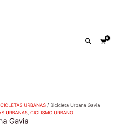
cio
ual
9.990.
Buscar
ICICLETAS URBANAS
/ Bicicleta Urbana Gavia
TAS URBANAS
,
CICLISMO URBANO
na Gavia