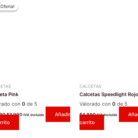
precio
precio
¡Oferta!
¡Oferta!
original
actual
era:
es:
$4.990.
$3.990.
CETAS
CALCETAS
eta Pink
Calcetas Speedlight Roj
orado con
0
de 5
Valorado con
0
de 5
Añadir
Añad
990
$
3.990
$
4.990
IVA Incluido
IVA Incluido
rrito
carrito