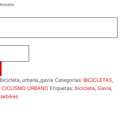
Incluido
icicleta_urbana_gavia
Categorías:
BICICLETAS
,
,
CICLISMO URBANO
Etiquetas:
bicicleta
,
Gavia
,
isebikes