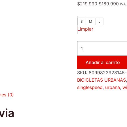
$
219.990
$
189.990
IVA 
S
M
L
Limpiar
Añadir al carrito
SKU:
8099822928145-b
BICICLETAS URBANAS
singlespeed
,
urbana
,
w
nes (0)
via