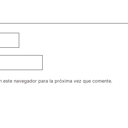
n este navegador para la próxima vez que comente.
El
El