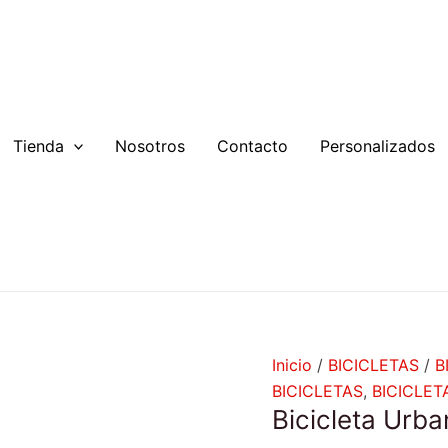
Bicicleta
El
El
Urbana
precio
pre
Gavia
original
act
cantidad
era:
es:
$219.990.
$18
Tienda
Nosotros
Contacto
Personalizados
Inicio
/
BICICLETAS
/
B
BICICLETAS
,
BICICLE
Bicicleta Urba