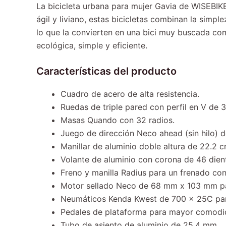
La bicicleta urbana para mujer Gavia de WISEBIK
ágil y liviano, estas bicicletas combinan la simpl
lo que la convierten en una bici muy buscada como
ecológica, simple y eficiente.
Características del producto
Cuadro de acero de alta resistencia.
Ruedas de triple pared con perfil en V de
Masas Quando con 32 radios.
Juego de dirección Neco ahead (sin hilo) d
Manillar de aluminio doble altura de 22.2 c
Volante de aluminio con corona de 46 dien
Freno y manilla Radius para un frenado con
Motor sellado Neco de 68 mm x 103 mm pa
Neumáticos Kenda Kwest de 700 x 25C para
Pedales de plataforma para mayor comodid
Tubo de asiento de aluminio de 25.4 mm.