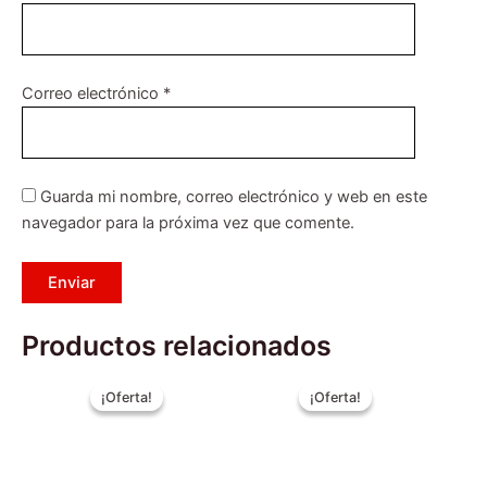
Correo electrónico
*
Guarda mi nombre, correo electrónico y web en este
navegador para la próxima vez que comente.
Productos relacionados
El
El
El
El
Este
precio
precio
precio
precio
¡Oferta!
¡Oferta!
¡Oferta!
¡Oferta!
producto
original
actual
original
actual
era:
tiene
es:
era:
es:
$219.990.
$189.990.
$4.990.
$3.990.
múltiples
variantes.