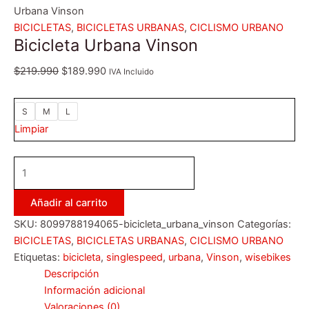
Urbana Vinson
BICICLETAS
,
BICICLETAS URBANAS
,
CICLISMO URBANO
Bicicleta Urbana Vinson
$
219.990
$
189.990
IVA Incluido
S
M
L
Limpiar
Añadir al carrito
SKU:
8099788194065-bicicleta_urbana_vinson
Categorías:
BICICLETAS
,
BICICLETAS URBANAS
,
CICLISMO URBANO
Etiquetas:
bicicleta
,
singlespeed
,
urbana
,
Vinson
,
wisebikes
Descripción
Información adicional
Valoraciones (0)