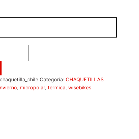
aquetilla_chile
Categoría:
CHAQUETILLAS
invierno
,
micropolar
,
termica
,
wisebikes