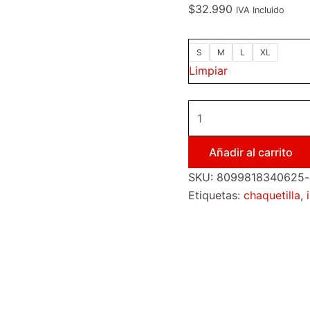
$
32.990
IVA Incluido
S
M
L
XL
Limpiar
Añadir al carrito
SKU:
8099818340625-ch
Etiquetas:
chaquetilla
,