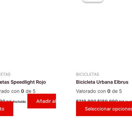
original
actual
era:
es:
$219.990.
$189.
CETAS
BICICLETAS
etas Speedlight Rojo
Bicicleta Urbana Elbrus
orado con
0
de 5
Valorado con
0
de 5
Añadir al
990
$
219.990
$
189.990
IVA Incluido
IVA Incl
ito
Seleccionar opcione