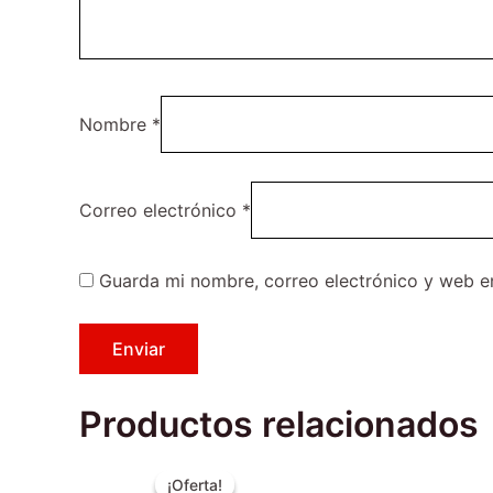
Nombre
*
Correo electrónico
*
Guarda mi nombre, correo electrónico y web e
Productos relacionados
El
El
Este
precio
precio
¡Oferta!
¡Oferta!
producto