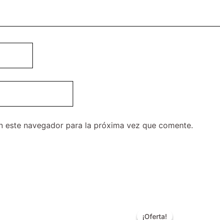
n este navegador para la próxima vez que comente.
El
El
precio
precio
¡Oferta!
¡Oferta!