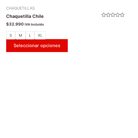
CHAQUETILLAS
Chaquetilla Chile
Valorado
$
32.990
IVA Incluido
con
0
de
S
M
L
XL
5
Seleccionar opciones
Este
producto
tiene
múltiples
variantes.
Las
opciones
se
pueden
elegir
en