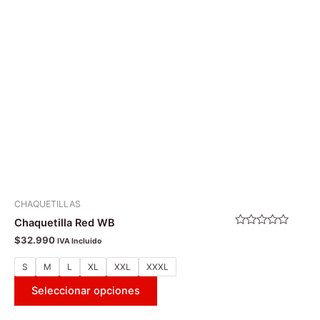
Las
opciones
se
pueden
elegir
en
la
página
de
producto
CHAQUETILLAS
Chaquetilla Red WB
Valorado
$
32.990
IVA Incluido
con
0
de
S
M
L
XL
XXL
XXXL
5
Seleccionar opciones