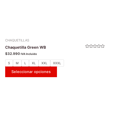
la
página
de
producto
CHAQUETILLAS
Chaquetilla Green WB
Valorado
$
32.990
IVA Incluido
con
0
de
S
M
L
XL
XXL
XXXL
5
Seleccionar opciones
Este
producto
tiene
múltiples
variantes.