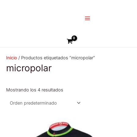
Ir
Main
al
Menu
contenido
Buscar
Inicio
/ Productos etiquetados “micropolar”
micropolar
Mostrando los 4 resultados
Este
producto
tiene