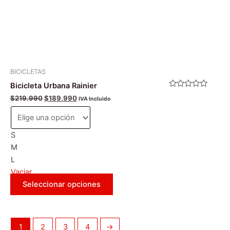
la
página
de
producto
BICICLETAS
Bicicleta Urbana Rainier
Valorado
$
219.990
$
189.990
IVA Incluido
con
0
de
5
S
M
L
Vaciar
Seleccionar opciones
1
2
3
4
→