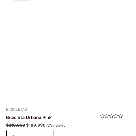
era:
es:
tiene
$219.990.
$189.990.
múltiples
variantes.
Las
opciones
se
pueden
elegir
en
la
página
de
producto
BICICLETAS
Bicicleta Urbana Pink
Valorado
$
219.990
$
189.990
IVA Incluido
con
0
de