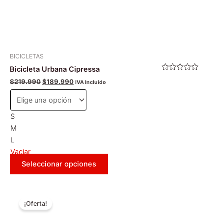
página
de
producto
BICICLETAS
Bicicleta Urbana Cipressa
Valorado
$
219.990
$
189.990
IVA Incluido
con
0
de
5
S
M
L
Vaciar
Seleccionar opciones
El
El
Este
precio
precio
¡Oferta!
producto
original
actual
era:
es:
tiene