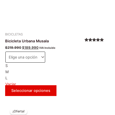
la
página
de
producto
BICICLETAS
Bicicleta Urbana Musala
Valorado
$
219.990
$
189.990
IVA Incluido
con
5.00
de
5
S
M
L
Vaciar
Seleccionar opciones
El
El
Este
precio
precio
¡Oferta!
producto
original
actual