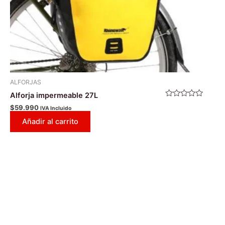
ALFORJAS
Alforja impermeable 27L
Valorado
$
59.990
IVA Incluido
con
0
Añadir al carrito
de
5