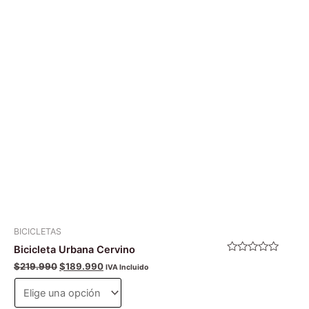
$219.990.
$189.990.
múltiples
variantes.
Las
opciones
se
pueden
elegir
en
la
página
de
producto
BICICLETAS
Bicicleta Urbana Cervino
Valorado
$
219.990
$
189.990
IVA Incluido
con
0
de
5