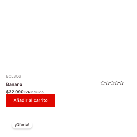
BOLSOS
Banano
Valorado
$
32.990
IVA Incluido
con
0
Añadir al carrito
de
5
El
El
Este
precio
precio
¡Oferta!
producto
original
actual
era:
es:
tiene