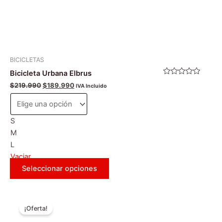
página
de
producto
BICICLETAS
Bicicleta Urbana Elbrus
Valorado
$
219.990
$
189.990
IVA Incluido
con
0
de
5
S
M
L
Vaciar
Seleccionar opciones
El
El
Este
precio
precio
¡Oferta!
producto
original
actual
era:
es:
tiene