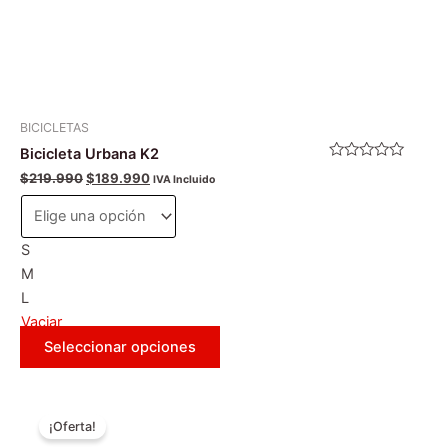
página
de
producto
BICICLETAS
Bicicleta Urbana K2
Valorado
$
219.990
$
189.990
IVA Incluido
con
0
de
5
S
M
L
Vaciar
Seleccionar opciones
El
El
Este
precio
precio
¡Oferta!
producto
original
actual