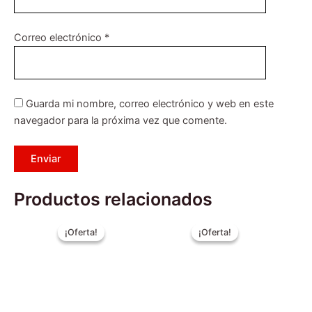
Correo electrónico
*
Guarda mi nombre, correo electrónico y web en este
navegador para la próxima vez que comente.
Productos relacionados
El
El
El
El
Este
precio
precio
precio
precio
¡Oferta!
¡Oferta!
¡Oferta!
¡Oferta!
producto
original
actual
original
actual
era:
tiene
es:
era:
es:
$219.990.
$189.990.
$4.990.
$3.990.
múltiples
variantes.
Las