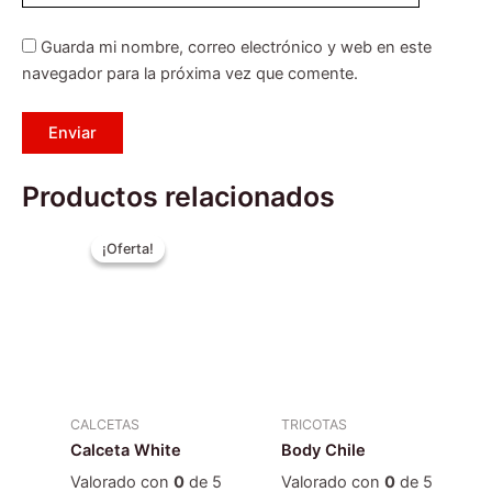
Guarda mi nombre, correo electrónico y web en este
navegador para la próxima vez que comente.
Productos relacionados
El
El
Este
precio
precio
¡Oferta!
¡Oferta!
producto
original
actual
era:
es:
tiene
$4.990.
$3.990.
múltiples
variantes.
Las
opciones
se
CALCETAS
TRICOTAS
pueden
Calceta White
Body Chile
elegir
Valorado con
0
de 5
Valorado con
0
de 5
en