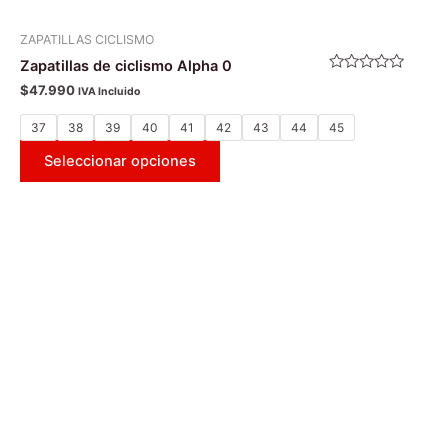
ZAPATILLAS CICLISMO
Zapatillas de ciclismo Alpha 0
Valorado
$
47.990
IVA Incluido
con
0
de
37
38
39
40
41
42
43
44
45
5
Seleccionar opciones
Este
producto
tiene
múltiples
variantes.
Las
opciones
se
pueden
elegir