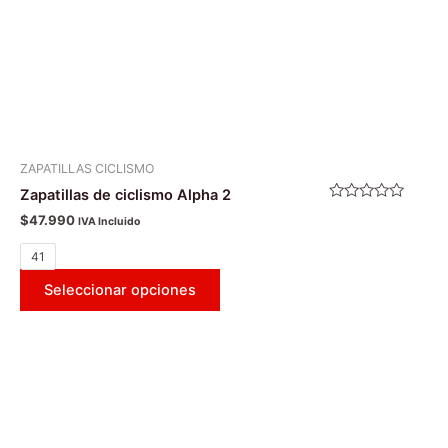
en
la
página
de
producto
ZAPATILLAS CICLISMO
Zapatillas de ciclismo Alpha 2
Valorado
$
47.990
IVA Incluido
con
0
de
41
5
Seleccionar opciones
Este
producto
tiene
múltiples
variantes.