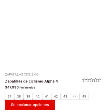
Las
opciones
se
pueden
elegir
en
la
página
de
producto
ZAPATILLAS CICLISMO
Zapatillas de ciclismo Alpha 4
Valorado
$
47.990
IVA Incluido
con
0
de
37
38
39
40
41
42
43
44
45
5
Seleccionar opciones