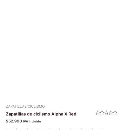
tiene
múltiples
variantes.
Las
opciones
se
pueden
elegir
en
la
página
de
producto
ZAPATILLAS CICLISMO
Zapatillas de ciclismo Alpha X Red
Valorado
$
52.990
IVA Incluido
con
0