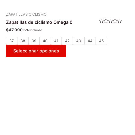
ZAPATILLAS CICLISMO
Zapatillas de ciclismo Omega 0
Valorado
$
47.990
IVA Incluido
con
0
de
37
38
39
40
41
42
43
44
45
5
Seleccionar opciones
Este
producto
tiene
múltiples
variantes.
Las
opciones
se
pueden
elegir