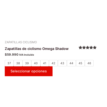
en
la
página
de
producto
ZAPATILLAS CICLISMO
Zapatillas de ciclismo Omega Shadow
Valorado
$
59.990
IVA Incluido
con
5.00
de
5
37
38
39
40
41
42
43
44
45
46
Seleccionar opciones
Este
producto
tiene
múltiples