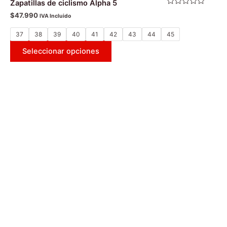
Zapatillas de ciclismo Alpha 5
Valorado
$
47.990
IVA Incluido
con
0
de
37
38
39
40
41
42
43
44
45
5
Seleccionar opciones
Este
producto
tiene
múltiples
variantes.
Las
opciones
se
pueden
elegir
en
la
página