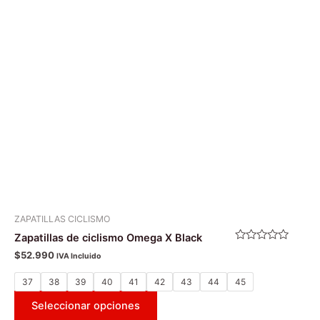
variantes.
Las
opciones
se
pueden
elegir
en
la
página
de
producto
ZAPATILLAS CICLISMO
Zapatillas de ciclismo Omega X Black
Valorado
$
52.990
IVA Incluido
con
0
de
37
38
39
40
41
42
43
44
45
5
Seleccionar opciones