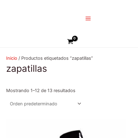
Ir
Main
al
Menu
contenido
Buscar
Inicio
/ Productos etiquetados “zapatillas”
zapatillas
Mostrando 1–12 de 13 resultados
Este
producto
tiene