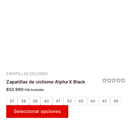
se
pueden
elegir
en
la
página
de
producto
ZAPATILLAS CICLISMO
Zapatillas de ciclismo Alpha X Black
Valorado
$
52.990
IVA Incluido
con
0
de
37
38
39
40
41
42
43
44
45
46
5
Seleccionar opciones
Este
producto