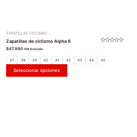
de
producto
ZAPATILLAS CICLISMO
Zapatillas de ciclismo Alpha 6
Valorado
$
47.990
IVA Incluido
con
0
de
37
38
39
40
41
42
43
44
45
5
Seleccionar opciones
Este
producto
tiene
múltiples
variantes.
Las
opciones