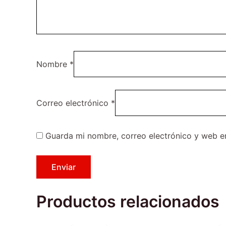
Nombre
*
Correo electrónico
*
Guarda mi nombre, correo electrónico y web e
Productos relacionados
El
El
Este
precio
precio