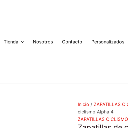
Zapatillas
de
ciclismo
Alpha
4
cantidad
Tienda
Nosotros
Contacto
Personalizados
Inicio
/
ZAPATILLAS C
ciclismo Alpha 4
ZAPATILLAS CICLISMO
Zapatillas de 