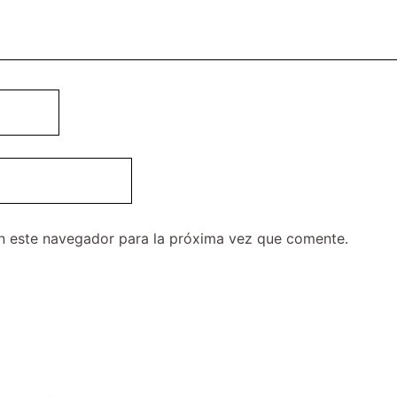
n este navegador para la próxima vez que comente.
El
El
Este
precio
precio