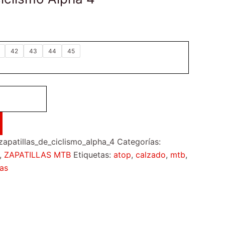
42
43
44
45
patillas_de_ciclismo_alpha_4
Categorías:
,
ZAPATILLAS MTB
Etiquetas:
atop
,
calzado
,
mtb
,
las