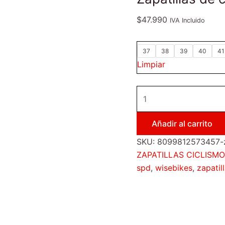
$
47.990
IVA Incluido
37
38
39
40
41
Limpiar
Añadir al carrito
SKU:
8099812573457-za
ZAPATILLAS CICLISMO
spd
,
wisebikes
,
zapatil