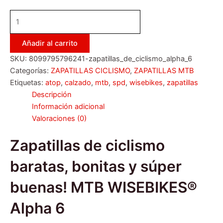
Añadir al carrito
SKU:
8099795796241-zapatillas_de_ciclismo_alpha_6
Categorías:
ZAPATILLAS CICLISMO
,
ZAPATILLAS MTB
Etiquetas:
atop
,
calzado
,
mtb
,
spd
,
wisebikes
,
zapatillas
Descripción
Información adicional
Valoraciones (0)
Zapatillas de ciclismo
baratas, bonitas y súper
buenas! MTB WISEBIKES®
Alpha 6