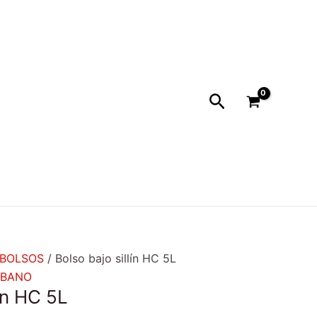
Buscar
BOLSOS
/ Bolso bajo sillín HC 5L
RBANO
lín HC 5L