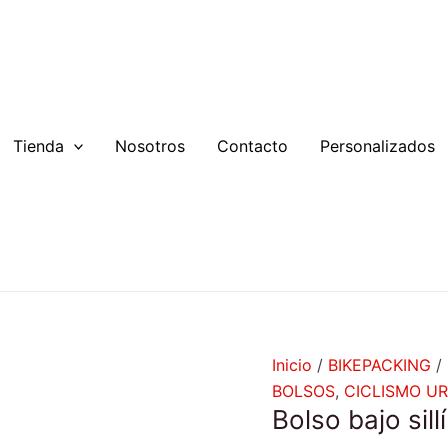
Bolso
bajo
sillín
HC
5L
cantidad
Tienda
Nosotros
Contacto
Personalizados
Inicio
/
BIKEPACKING
/
BOLSOS
,
CICLISMO U
Bolso bajo sil