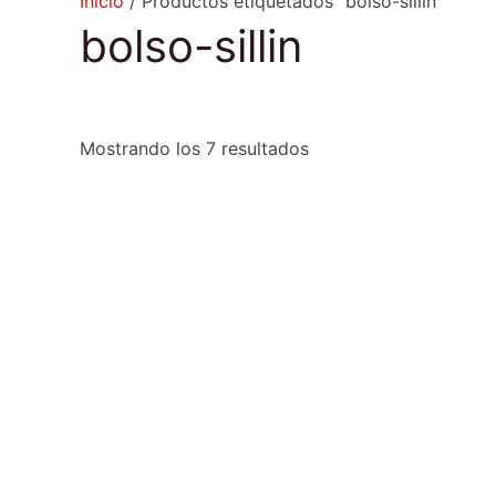
Inicio
/ Productos etiquetados “bolso-sillin”
bolso-sillin
Mostrando los 7 resultados