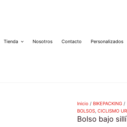
Bolso
bajo
sillín
1.5L
cantidad
Tienda
Nosotros
Contacto
Personalizados
Inicio
/
BIKEPACKING
/
BOLSOS
,
CICLISMO U
Bolso bajo sill