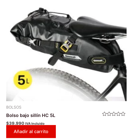
BOLSOS
Bolso bajo sillín HC 5L
Valorado
$
39.990
IVA Incluido
con
0
Añadir al carrito
de
5