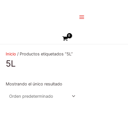
Ir
Main
al
Menu
contenido
Buscar
Inicio
/ Productos etiquetados “5L”
5L
Mostrando el único resultado