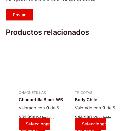
Productos relacionados
Este
Este
producto
producto
tiene
tiene
múltiples
múltiples
variantes.
variantes.
Las
Las
opciones
opciones
se
se
CHAQUETILLAS
TRICOTAS
pueden
pueden
Chaquetilla Black WB
Body Chile
elegir
elegir
Valorado con
0
de 5
Valorado con
0
de 5
en
en
la
la
$
32.990
$
44.990
IVA Incluido
IVA Incluido
Seleccionar
Seleccionar
página
página