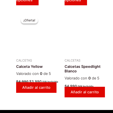
opciones
opciones
de
de
producto
producto
El
El
precio
precio
¡Oferta!
¡Oferta!
original
actual
era:
es:
$4.990.
$3.990.
CALCETAS
CALCETAS
Calceta Yellow
Calcetas Speedlight
Blanco
Valorado con
0
de 5
Valorado con
0
de 5
$
4.990
$
3.990
IVA Incluido
$
4.990
IVA Incluido
Añadir al carrito
Añadir al carrito