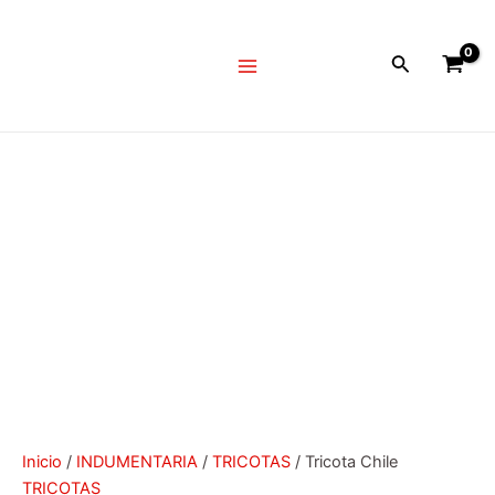
Ir
Tricota
Main
al
Chile
Menu
Buscar
contenido
cantidad
Inicio
/
INDUMENTARIA
/
TRICOTAS
/ Tricota Chile
TRICOTAS