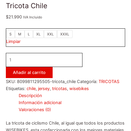
Tricota Chile
$
21.990
IVA Incluido
S
M
L
XL
XXL
XXXL
Limpiar
Añadir al carrito
SKU:
8099811295505-tricota_chile
Categoría:
TRICOTAS
Etiquetas:
chile
,
jersey
,
tricotas
,
wisebikes
Descripción
Información adicional
Valoraciones (0)
La tricota de ciclismo Chile, al igual que todos los productos
WISEBIKES, esta confeccionada con los mejores materiales