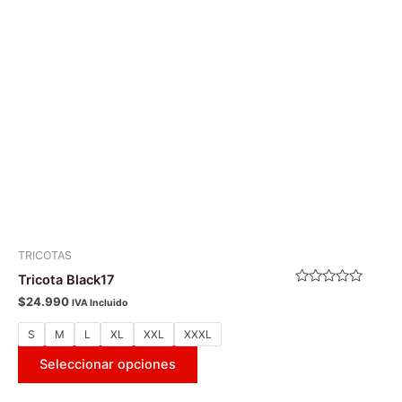
Las
opciones
se
pueden
elegir
en
la
página
de
producto
TRICOTAS
Tricota Black17
Valorado
$
24.990
IVA Incluido
con
0
de
S
M
L
XL
XXL
XXXL
5
Seleccionar opciones