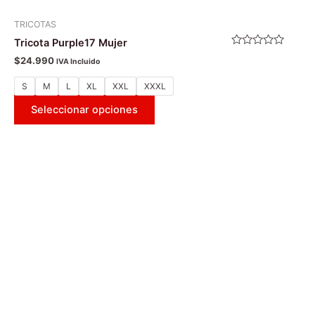
TRICOTAS
Tricota Purple17 Mujer
Valorado
$
24.990
IVA Incluido
con
0
de
S
M
L
XL
XXL
XXXL
5
Seleccionar opciones
Este
producto
tiene
múltiples
variantes.
Las
opciones
se
pueden
elegir