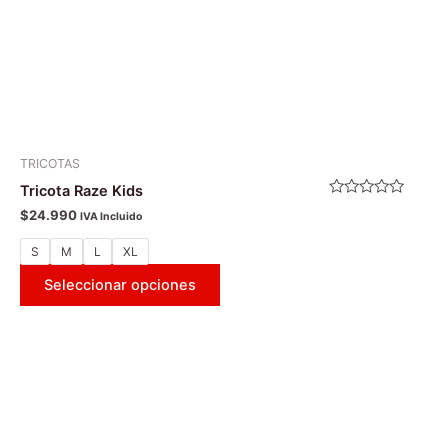
en
la
página
de
producto
TRICOTAS
Tricota Raze Kids
Valorado
$
24.990
IVA Incluido
con
0
de
S
M
L
XL
5
Seleccionar opciones
Este
producto
tiene
múltiples
variantes.