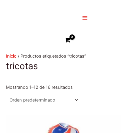
Ir
Main
al
Menu
contenido
Buscar
Inicio
/ Productos etiquetados “tricotas”
tricotas
Mostrando 1–12 de 16 resultados
Este
producto
tiene