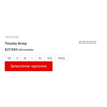
la
página
de
producto
TRICOTAS
Tricota Army
Valorado
$
27.990
IVA Incluido
con
0
de
XS
S
M
L
XL
XXL
XXXL
5
Seleccionar opciones
Este
producto
tiene
múltiples
variantes.