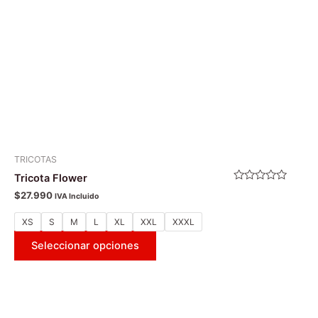
pueden
elegir
en
la
página
de
producto
TRICOTAS
Tricota Flower
Valorado
$
27.990
IVA Incluido
con
0
de
XS
S
M
L
XL
XXL
XXXL
5
Seleccionar opciones
Este
producto