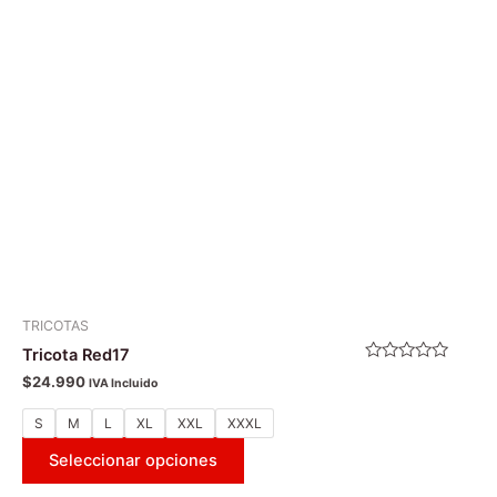
Las
opciones
se
pueden
elegir
en
la
página
de
producto
TRICOTAS
Tricota Red17
Valorado
$
24.990
IVA Incluido
con
0
de
S
M
L
XL
XXL
XXXL
5
Seleccionar opciones