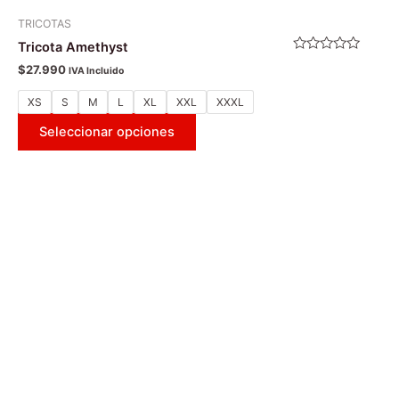
TRICOTAS
Tricota Amethyst
Valorado
$
27.990
IVA Incluido
con
0
de
XS
S
M
L
XL
XXL
XXXL
5
Seleccionar opciones
Este
producto
tiene
múltiples
variantes.
Las
opciones
se
pueden
elegir
en