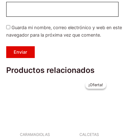
Guarda mi nombre, correo electrónico y web en este
navegador para la próxima vez que comente.
Productos relacionados
El
El
Este
precio
precio
¡Oferta!
¡Oferta!
producto
original
actual
tiene
era:
es:
$4.990.
$3.990.
múltiples
variantes.
Las
opciones
se
CARAMAGIOLAS
CALCETAS
pueden