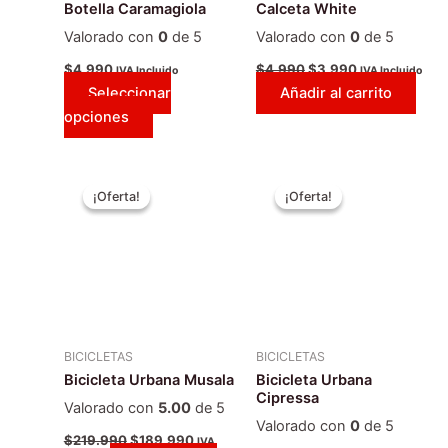
Botella Caramagiola
Calceta White
elegir
Valorado con
0
de 5
Valorado con
0
de 5
en
la
$
4.990
$
4.990
$
3.990
IVA Incluido
IVA Incluido
Seleccionar
Añadir al carrito
página
opciones
de
producto
El
El
El
El
Este
Este
precio
precio
precio
precio
¡Oferta!
¡Oferta!
¡Oferta!
¡Oferta!
producto
producto
original
actual
original
actual
era:
tiene
es:
era:
tiene
es:
$219.990.
$189.990.
$219.990.
$189.990
múltiples
múltiples
variantes.
variantes.
Las
Las
opciones
opciones
se
se
BICICLETAS
BICICLETAS
pueden
pueden
Bicicleta Urbana Musala
Bicicleta Urbana
elegir
elegir
Cipressa
Valorado con
5.00
de 5
en
en
Valorado con
0
de 5
la
la
$
219.990
$
189.990
IVA