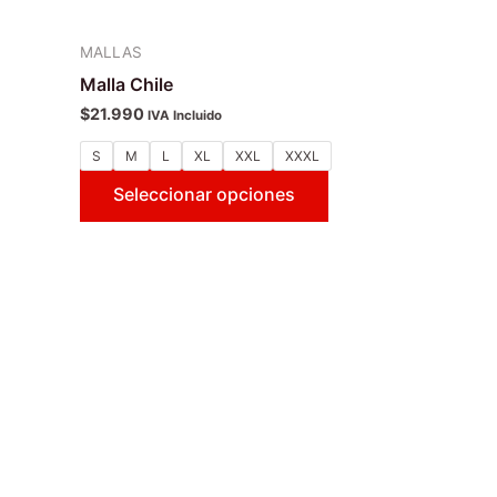
MALLAS
Malla Chile
$
21.990
IVA Incluido
S
M
L
XL
XXL
XXXL
Seleccionar opciones