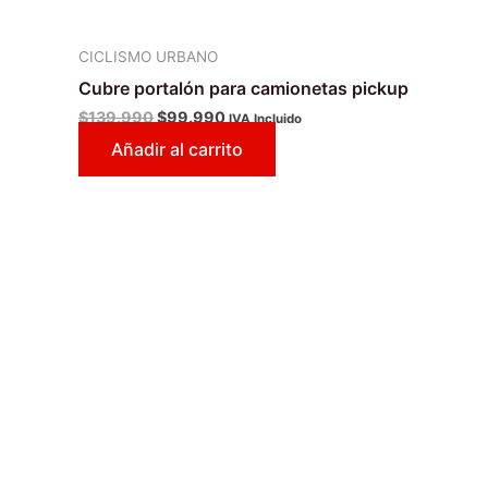
CICLISMO URBANO
Cubre portalón para camionetas pickup
$
139.990
$
99.990
IVA Incluido
Añadir al carrito
Este
producto
tiene
múltiples
variantes.
Las
opciones
se
pueden
elegir