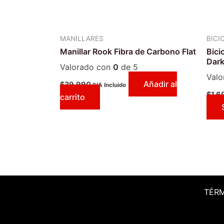
MANILLARES
BICI
Manillar Rook Fibra de Carbono Flat
Bici
Dark
Valorado con
0
de 5
Val
Añadir al
$
39.990
IVA Incluido
$
1.6
carrito
TÉR