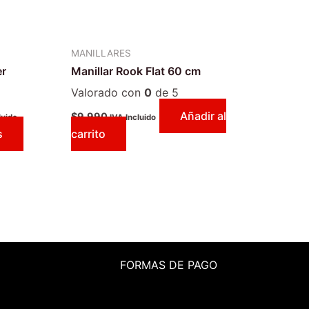
pueden
elegir
en
MANILLARES
la
er
Manillar Rook Flat 60 cm
página
de
Valorado con
0
de 5
producto
Añadir al
$
9.990
luido
IVA Incluido
s
carrito
FORMAS DE PAGO