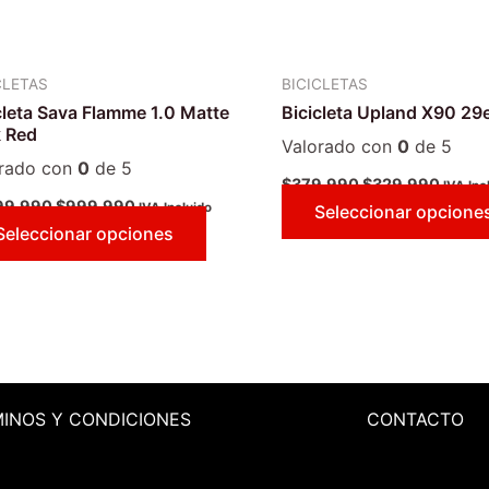
pueden
elegir
en
CLETAS
BICICLETAS
la
cleta Sava Flamme 1.0 Matte
Bicicleta Upland X90 29
página
 Red
de
Valorado con
0
de 5
orado con
0
de 5
producto
$
379.990
$
329.990
IVA Inc
99.990
$
999.990
IVA Incluido
Seleccionar opcione
Seleccionar opciones
MINOS
Y CONDICIONES
CONTACTO