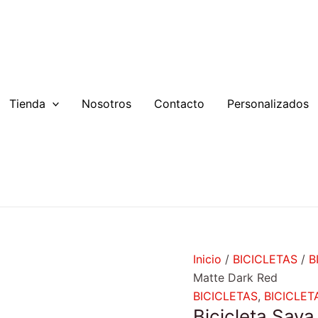
Bicicleta
El
El
Sava
precio
p
Flamme
original
a
1.0
era:
es
Matte
$1.699.990.
$
Dark
Tienda
Nosotros
Contacto
Personalizados
Red
cantidad
Inicio
/
BICICLETAS
/
B
Matte Dark Red
BICICLETAS
,
BICICLET
Bicicleta Sav