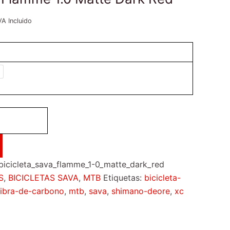
VA Incluido
cicleta_sava_flamme_1-0_matte_dark_red
S
,
BICICLETAS SAVA
,
MTB
Etiquetas:
bicicleta-
fibra-de-carbono
,
mtb
,
sava
,
shimano-deore
,
xc