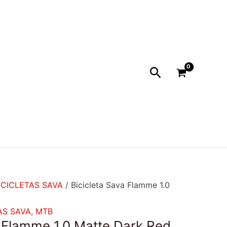
recio
ctual
:
999.990.
Buscar
ICICLETAS SAVA
/ Bicicleta Sava Flamme 1.0
AS SAVA
,
MTB
a Flamme 1.0 Matte Dark Red