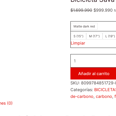
$
1.699.990
$
999.990
I
Matte dark red
S (15'')
M (17'')
L (19'')
Limpiar
Añadir al carrito
SKU:
8099784851729-bi
Categorías:
BICICLETA
de-carbono
,
carbono
,
nes (0)