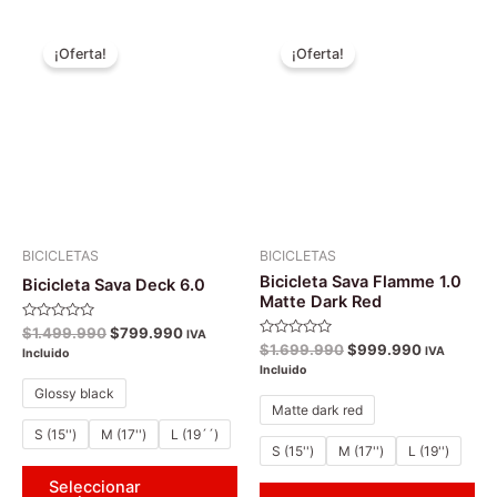
El
El
El
El
Este
Es
precio
precio
precio
precio
¡Oferta!
¡Oferta!
producto
pr
original
actual
original
actual
era:
es:
tiene
era:
es:
tie
$1.499.990.
$799.990.
$1.699.990.
$999.990
múltiples
múl
variantes.
var
Las
La
opciones
op
se
se
pueden
pu
BICICLETAS
BICICLETAS
elegir
ele
Bicicleta Sava Flamme 1.0
Bicicleta Sava Deck 6.0
en
en
Matte Dark Red
la
la
Valorado
$
1.499.990
$
799.990
IVA
con
Valorado
$
1.699.990
$
999.990
página
pá
IVA
Incluido
0
con
de
Incluido
0
de
de
5
de
Glossy black
5
producto
pr
Matte dark red
S (15'')
M (17'')
L (19´´)
S (15'')
M (17'')
L (19'')
Seleccionar