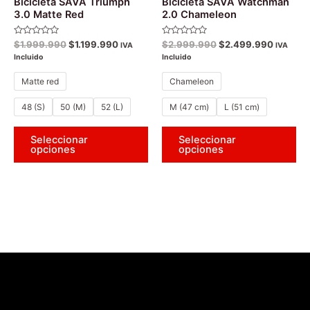
Bicicleta SAVA Triumph
Bicicleta SAVA Watchman
en
en
3.0 Matte Red
2.0 Chameleon
la
la
Valorado
Valorado
$
1.999.990
$
1.199.990
$
2.999.990
$
2.499.990
página
pá
IVA
IVA
con
con
Incluido
Incluido
0
0
de
de
de
de
5
5
producto
pr
Matte red
Chameleon
48 (S)
50 (M)
52 (L)
M (47 cm)
L (51 cm)
Seleccionar
Seleccionar
opciones
opciones