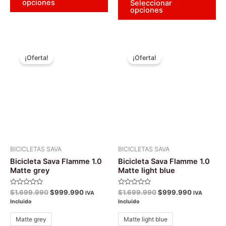
opciones
Seleccionar
opciones
El
El
El
El
Este
Es
precio
precio
precio
precio
¡Oferta!
¡Oferta!
producto
pr
original
actual
original
actual
era:
es:
tiene
era:
es:
tie
$1.699.990.
$999.990.
$1.699.990.
$999.990
múltiples
múl
variantes.
var
Las
La
opciones
op
se
se
pueden
pu
BICICLETAS SAVA
BICICLETAS SAVA
elegir
ele
Bicicleta Sava Flamme 1.0
Bicicleta Sava Flamme 1.0
en
en
Matte grey
Matte light blue
la
la
Valorado
Valorado
$
1.699.990
$
999.990
$
1.699.990
$
999.990
página
pá
IVA
IVA
con
con
Incluido
Incluido
0
0
de
de
de
de
5
5
producto
pr
Matte grey
Matte light blue