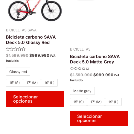
era:
es:
tiene
era:
es:
tie
$1.599.990.
$999.990.
$1.599.990.
$999.990
múltiples
múl
variantes.
var
Las
La
BICICLETAS SAVA
opciones
op
Bicicleta carbono SAVA
se
se
Deck 5.0 Glossy Red
pueden
pu
BICICLETAS
elegir
ele
Valorado
$
1.599.990
$
999.990
Bicicleta carbono SAVA
IVA
con
en
en
Incluido
Deck 5.0 Matte Grey
0
de
la
la
5
Glossy red
Valorado
$
1.599.990
$
999.990
página
pá
IVA
con
Incluido
0
de
de
15' (S)
17' (M)
19' (L)
de
5
producto
pr
Matte grey
Seleccionar
opciones
15' (S)
17' (M)
19' (L)
Seleccionar
opciones