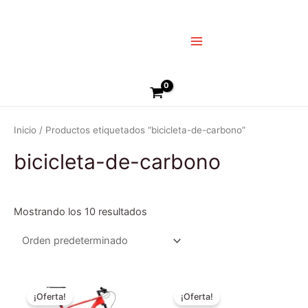
Ir
Main
al
Menu
contenido
Buscar
Inicio
/ Productos etiquetados “bicicleta-de-carbono”
bicicleta-de-carbono
Mostrando los 10 resultados
El
El
El
El
Este
Es
precio
precio
precio
precio
¡Oferta!
¡Oferta!
producto
pr
original
actual
original
actual