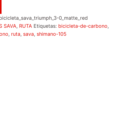
cicleta_sava_triumph_3-0_matte_red
S SAVA
,
RUTA
Etiquetas:
bicicleta-de-carbono
,
bono
,
ruta
,
sava
,
shimano-105