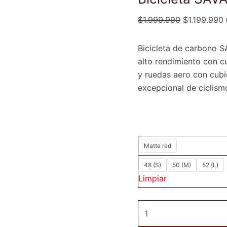
$
1.999.990
$
1.199.990
Bicicleta de carbono S
alto rendimiento con c
y ruedas aero con cubie
excepcional de ciclism
Matte red
48 (S)
50 (M)
52 (L)
Limpiar