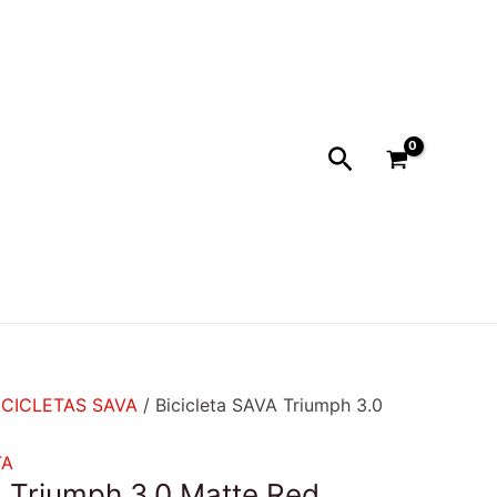
l
recio
ctual
s:
1.199.990.
Buscar
ICICLETAS SAVA
/ Bicicleta SAVA Triumph 3.0
TA
A Triumph 3.0 Matte Red