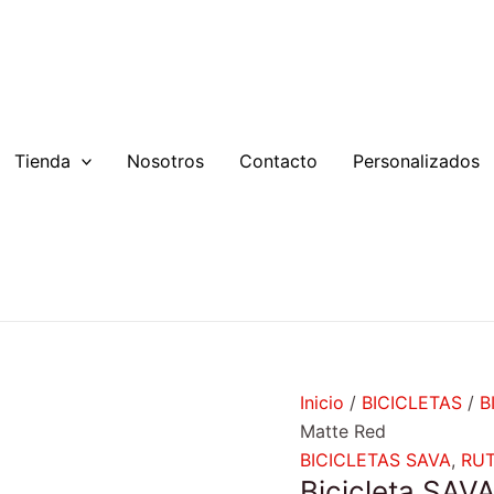
Bicicleta
El
E
SAVA
precio
p
Triumph
original
a
3.0
era:
e
Matte
$1.999.990.
$
Red
Tienda
Nosotros
Contacto
Personalizados
cantidad
Inicio
/
BICICLETAS
/
B
Matte Red
BICICLETAS SAVA
,
RU
Bicicleta SAV