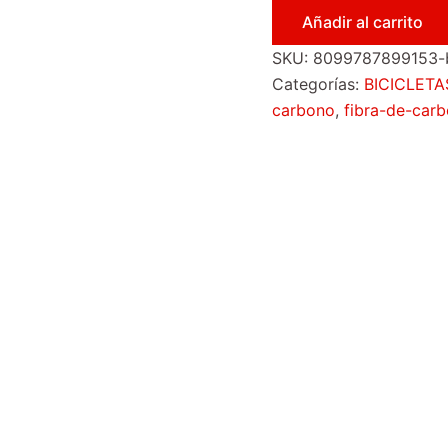
Añadir al carrito
SKU:
8099787899153-bi
Categorías:
BICICLETA
carbono
,
fibra-de-car