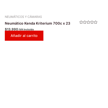
NEUMÁTICOS Y CÁMARAS
Neumático Kenda Kriterium 700c x 23
Valorado
$
13.990
IVA Incluido
con
0
Añadir al carrito
de
5