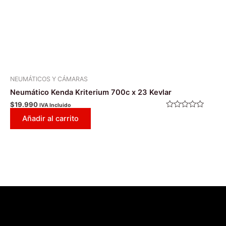
NEUMÁTICOS Y CÁMARAS
Neumático Kenda Kriterium 700c x 23 Kevlar
$
19.990
IVA Incluido
Valorado
Añadir al carrito
con
0
de
5