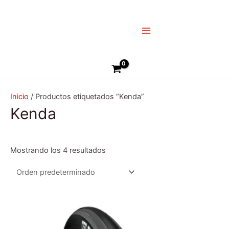
Ir
Main
al
Menu
contenido
Buscar
Inicio
/ Productos etiquetados “Kenda”
Kenda
Mostrando los 4 resultados