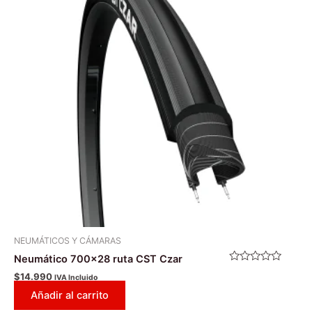
NEUMÁTICOS Y CÁMARAS
Neumático 700×28 ruta CST Czar
Valorado
$
14.990
IVA Incluido
con
0
Añadir al carrito
de
5