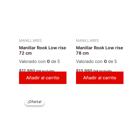
MANILLARES
MANILLARES
Manillar Rook Low rise
Manillar Rook Low rise
72 cm
78 cm
Valorado con
0
de 5
Valorado con
0
de 5
$
12.990
$
13.990
IVA Incluido
IVA Incluido
Añadir al carrito
Añadir al carrito
El
El
Este
precio
precio
¡Oferta!
¡Oferta!
producto
original
actual
era:
tiene
es:
$2.999.990.
$2.499.990.
múltiples
variantes.
Las