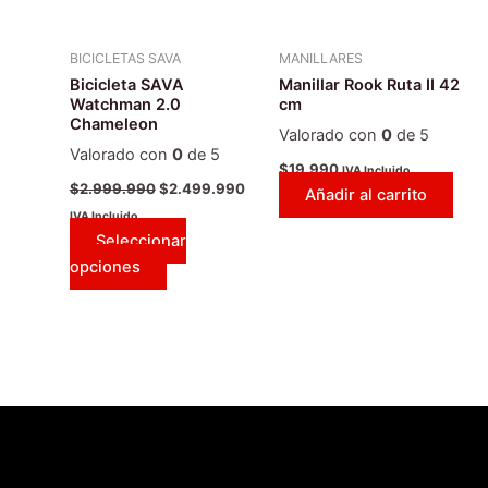
opciones
se
BICICLETAS SAVA
MANILLARES
pueden
Bicicleta SAVA
Manillar Rook Ruta II 42
elegir
Watchman 2.0
cm
Chameleon
en
Valorado con
0
de 5
la
Valorado con
0
de 5
$
19.990
IVA Incluido
página
$
2.999.990
$
2.499.990
Añadir al carrito
de
IVA Incluido
producto
Seleccionar
opciones