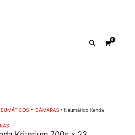
Buscar
NEUMÁTICOS Y CÁMARAS
/ Neumático Kenda
RAS
da Kriterium 700c x 23