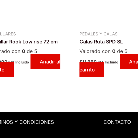
LLARES
PEDALES Y CALAS
llar Rook Low rise 72 cm
Calas Ruta SPD SL
orado con
0
de 5
Valorado con
0
de 5
Añadir al
Aña
990
$
11.990
IVA Incluido
IVA Incluido
ito
carrito
MINOS
Y CONDICIONES
CONTACTO