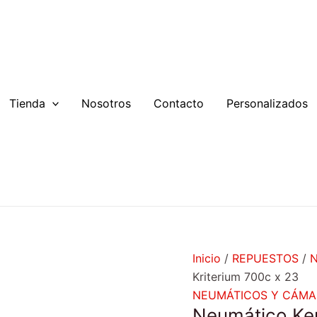
Neumático
Kenda
Kriterium
700c
x
23
Tienda
Nosotros
Contacto
Personalizados
cantidad
Inicio
/
REPUESTOS
/
Kriterium 700c x 23
NEUMÁTICOS Y CÁMA
Neumático Ken