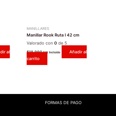
MANILLARES
Manillar Rook Ruta I 42 cm
Valorado con
0
de 5
dir al
Añadir al
$
19.990
IVA Incluido
carrito
FORMAS DE PAGO