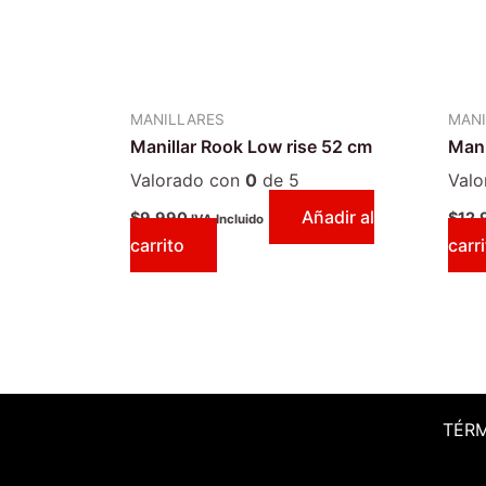
MANILLARES
MANI
Manillar Rook Low rise 52 cm
Mani
Valorado con
0
de 5
Val
Añadir al
$
9.990
$
12.
IVA Incluido
carrito
carr
TÉR