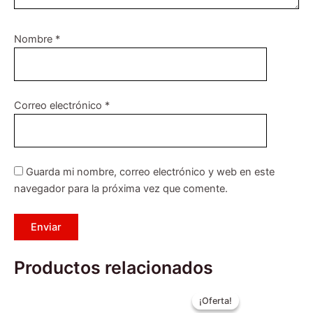
Nombre
*
Correo electrónico
*
Guarda mi nombre, correo electrónico y web en este
navegador para la próxima vez que comente.
Productos relacionados
El
El
Este
Este
precio
precio
¡Oferta!
¡Oferta!
producto
producto
original
actual