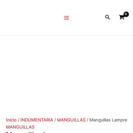
Ir
Manguillas
Main
al
Lampre
Menu
Buscar
contenido
cantidad
Inicio
/
INDUMENTARIA
/
MANGUILLAS
/ Manguillas Lampre
MANGUILLAS