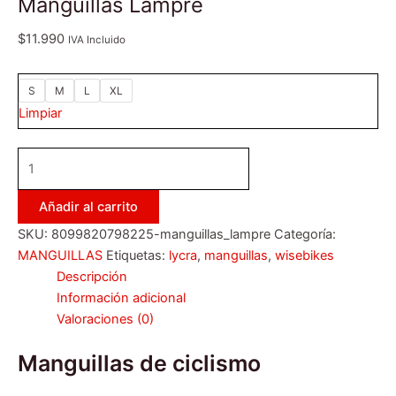
Manguillas Lampre
$
11.990
IVA Incluido
S
M
L
XL
Limpiar
Añadir al carrito
SKU:
8099820798225-manguillas_lampre
Categoría:
MANGUILLAS
Etiquetas:
lycra
,
manguillas
,
wisebikes
Descripción
Información adicional
Valoraciones (0)
Manguillas de ciclismo