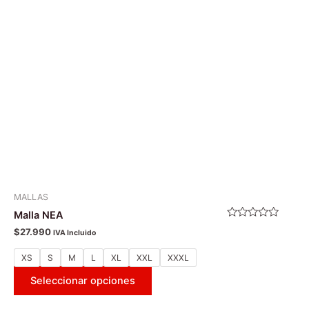
Las
opciones
se
pueden
elegir
en
la
página
de
producto
MALLAS
Malla NEA
Valorado
$
27.990
IVA Incluido
con
0
de
XS
S
M
L
XL
XXL
XXXL
5
Seleccionar opciones