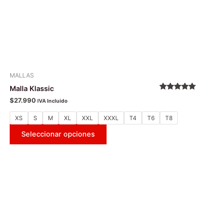
la
página
de
producto
MALLAS
Malla Klassic
Valorado
$
27.990
IVA Incluido
con
5.00
de
5
XS
S
M
XL
XXL
XXXL
T4
T6
T8
Seleccionar opciones
Este
producto
tiene
múltiples
variantes.