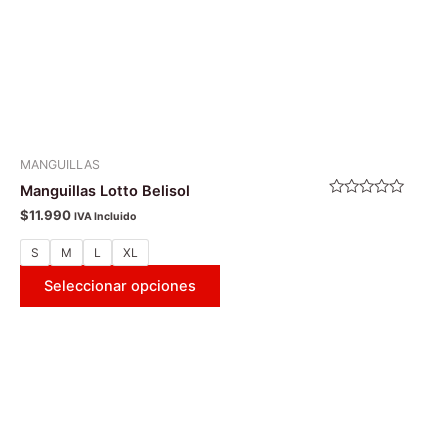
en
la
página
de
producto
MANGUILLAS
Manguillas Lotto Belisol
Valorado
$
11.990
IVA Incluido
con
0
de
S
M
L
XL
5
Seleccionar opciones
Este
producto
tiene
múltiples
variantes.