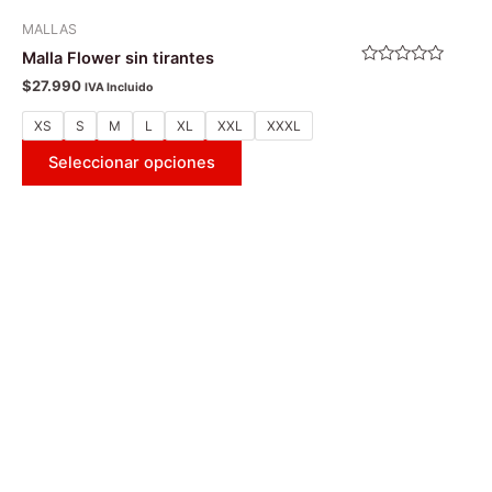
MALLAS
Malla Flower sin tirantes
Valorado
$
27.990
IVA Incluido
con
0
de
XS
S
M
L
XL
XXL
XXXL
5
Seleccionar opciones
Este
producto
tiene
múltiples
variantes.
Las
opciones
se
pueden
elegir
en