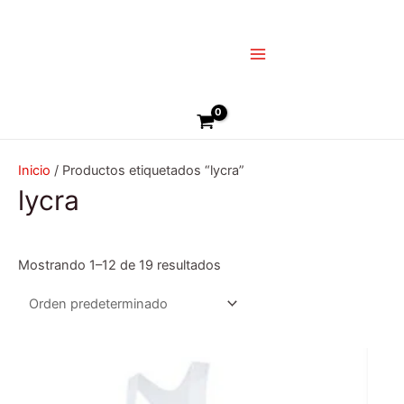
Ir
Main
al
Menu
contenido
Buscar
Inicio
/ Productos etiquetados “lycra”
lycra
Mostrando 1–12 de 19 resultados
Este
producto
tiene