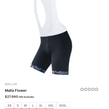
múltiples
variantes.
Las
opciones
se
pueden
elegir
en
la
página
de
producto
MALLAS
Malla Flower
Valorado
$
27.990
IVA Incluido
con
0
de
XS
S
M
L
XL
XXL
XXXL
5