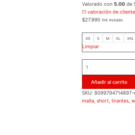
Valorado con
5.00
de 
(
1
valoración de cliente
$
27.990
IVA Incluido
XS
S
M
XL
XXL
Limpiar
Añadir al carrito
SKU:
8099794714897-m
malla
,
short
,
tirantes
,
w