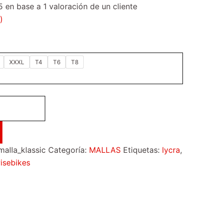
5 en base a
1
valoración de un cliente
)
XXXL
T4
T6
T8
alla_klassic
Categoría:
MALLAS
Etiquetas:
lycra
,
isebikes