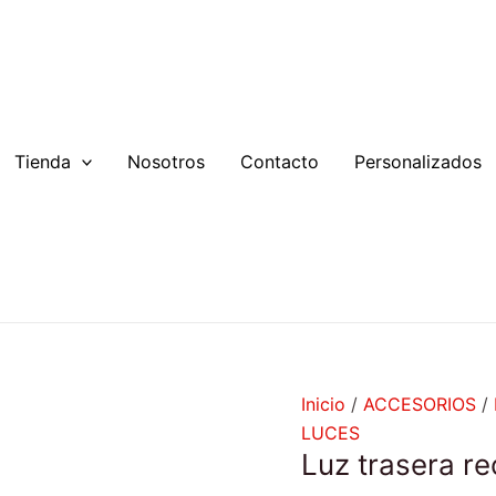
Luz
trasera
recargable
Rojo
cantidad
Tienda
Nosotros
Contacto
Personalizados
Inicio
/
ACCESORIOS
/
LUCES
Luz trasera r