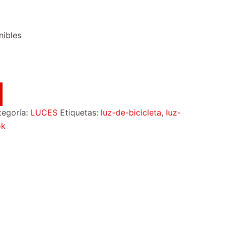
nibles
tegoría:
LUCES
Etiquetas:
luz-de-bicicleta
,
luz-
ok