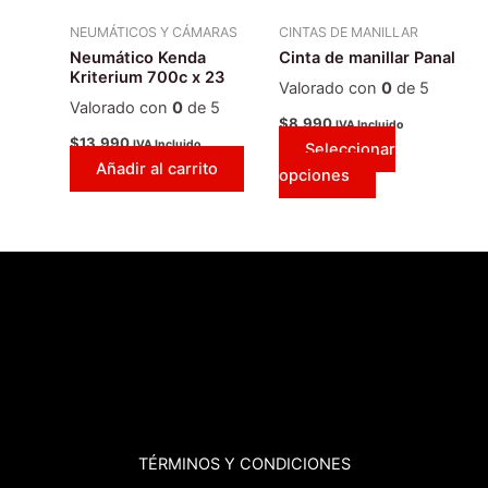
se
NEUMÁTICOS Y CÁMARAS
CINTAS DE MANILLAR
pueden
Neumático Kenda
Cinta de manillar Panal
elegir
Kriterium 700c x 23
Valorado con
0
de 5
en
Valorado con
0
de 5
la
$
8.990
IVA Incluido
$
13.990
IVA Incluido
Seleccionar
página
Añadir al carrito
opciones
de
producto
TÉRMINOS
Y CONDICIONES