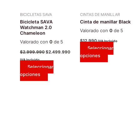
opciones
opciones
se
se
BICICLETAS SAVA
CINTAS DE MANILLAR
pueden
pueden
Bicicleta SAVA
Cinta de manillar Black
elegir
elegir
Watchman 2.0
Valorado con
0
de 5
Chameleon
en
en
la
la
$
12.990
IVA Incluido
Valorado con
0
de 5
Seleccionar
página
página
$
2.999.990
$
2.499.990
opciones
de
de
IVA Incluido
producto
producto
Seleccionar
opciones
Este
producto
tiene
múltiples
variantes.
Las
opciones