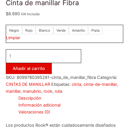
Cinta de manillar Fibra
$
8.990
IVA Incluido
Negro
Rojo
Blanco
Verde
Amarillo
Plata
Limpiar
Añadir al carrito
SKU:
8099780395281-cinta_de_manillar_fibra
Categoría:
CINTAS DE MANILLAR
Etiquetas:
cinta
,
cinta-de-manillar
,
manillar
,
manubrio
,
rook
,
ruta
Descripción
Información adicional
Valoraciones (0)
Los productos Rook® están cuidadosamente diseñados