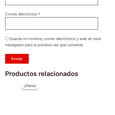
Correo electrónico
*
Guarda mi nombre, correo electrónico y web en este
navegador para la próxima vez que comente.
Productos relacionados
El
El
Este
Este
precio
precio
¡Oferta!
¡Oferta!
producto
producto
original
actual
era:
tiene
es:
tiene
$2.999.990.
$2.499.990.
múltiples
múltiples
variantes.
variantes.
Las
Las