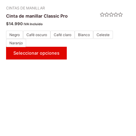
CINTAS DE MANILLAR
Cinta de manillar Classic Pro
Valorado
$
14.990
IVA Incluido
con
0
de
Negro
Café oscuro
Café claro
Blanco
Celeste
5
Naranjo
Seleccionar opciones
Este
producto
tiene
múltiples
variantes.
Las
opciones
se
pueden