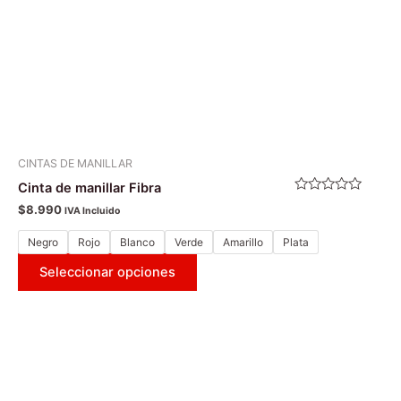
elegir
en
la
página
de
producto
CINTAS DE MANILLAR
Cinta de manillar Fibra
Valorado
$
8.990
IVA Incluido
con
0
de
Negro
Rojo
Blanco
Verde
Amarillo
Plata
5
Seleccionar opciones
Este
producto
tiene
múltiples