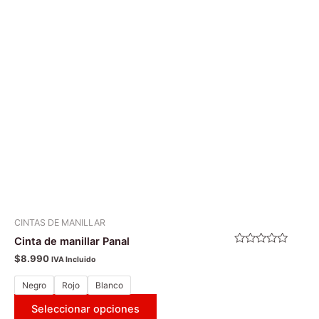
variantes.
Las
opciones
se
pueden
elegir
en
la
página
de
producto
CINTAS DE MANILLAR
Cinta de manillar Panal
Valorado
$
8.990
IVA Incluido
con
0
de
Negro
Rojo
Blanco
5
Seleccionar opciones