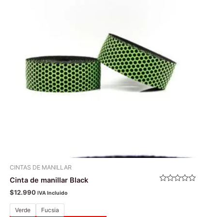
múltiples
variantes.
Las
opciones
se
pueden
elegir
en
la
página
de
producto
CINTAS DE MANILLAR
Cinta de manillar Black
Valorado
$
12.990
IVA Incluido
con
0
de
Verde
Fucsia
5