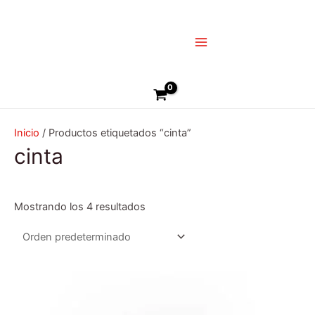
Ir
Main
al
Menu
contenido
Buscar
Inicio
/ Productos etiquetados “cinta”
cinta
Mostrando los 4 resultados
Este
producto
tiene