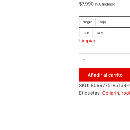
$
7.990
IVA Incluido
Negro
Rojo
31.8
34.9
Limpiar
Añadir al carrito
SKU:
8099775185169-co
Etiquetas:
Collarin
,
roo