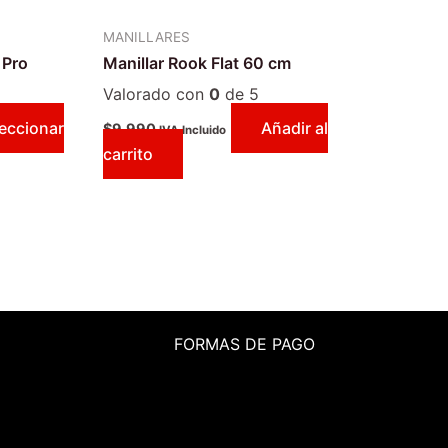
MANILLARES
 Pro
Manillar Rook Flat 60 cm
Valorado con
0
de 5
eccionar
Añadir al
$
9.990
IVA Incluido
carrito
FORMAS DE PAGO