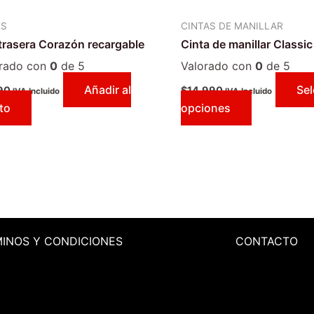
en
ES
CINTAS DE MANILLAR
la
trasera Corazón recargable
Cinta de manillar Classic
página
de
orado con
0
de 5
Valorado con
0
de 5
producto
Añadir al
Sel
90
$
14.990
IVA Incluido
IVA Incluido
ito
opciones
MINOS
Y CONDICIONES
CONTACTO