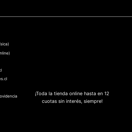
sica)
nline)
l
s.cl
¡Toda la tienda online hasta en 12
rovidencia
cuotas sin interés, siempre!