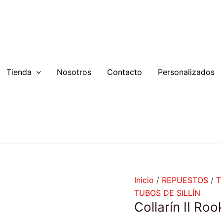
Collarín
II
Rook
cantidad
Tienda
Nosotros
Contacto
Personalizados
Inicio
/
REPUESTOS
/
T
TUBOS DE SILLÍN
Collarín II Roo