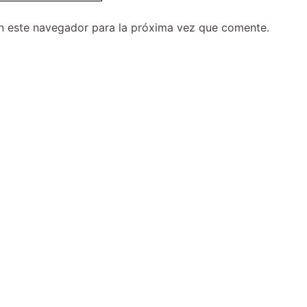
n este navegador para la próxima vez que comente.
Este
producto
tiene
múltiples
variantes.
Las
opciones
se
pueden
elegir