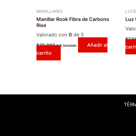
MANILLARES
LUC
Manillar Rook Fibra de Carbono
Luz 
Rise
Val
Valorado con
0
de 5
$
7.9
Añadir al
$
39.990
IVA Incluido
carr
carrito
TÉR