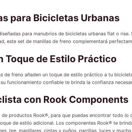
s para Bicicletas Urbanas
señadas para manubrios de bicicletas urbanas flat o rise. S
idad, este set de manillas de freno complementará perfectam
n Toque de Estilo Práctico
s de freno añaden un toque de estilo práctico a tu biciclet
 su funcionamiento confiable te brinda la confianza necesar
iclista con Rook Components
 de productos Rook®, para que puedas encontrar todo lo qu
 toque de estilo adicional. Los componentes Rook® te brind
lines, tee, manillares, cintas y puños, parrillas, luces y much