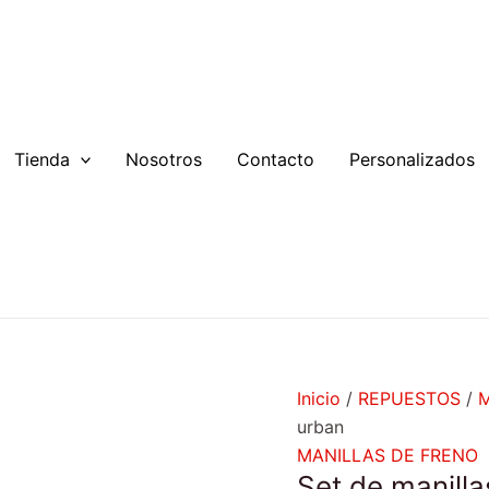
Set
de
manillas
de
freno
urban
Tienda
Nosotros
Contacto
Personalizados
cantidad
Inicio
/
REPUESTOS
/
M
urban
MANILLAS DE FRENO
Set de manilla