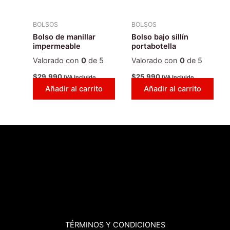
BOLSOS
BOLSOS
Bolso de manillar
Bolso bajo sillín
impermeable
portabotella
Valorado con
0
de 5
Valorado con
0
de 5
$
29.990
$
25.990
IVA Incluido
IVA Incluido
Añadir al carrito
Añadir al carrito
TÉRMINOS
Y CONDICIONES