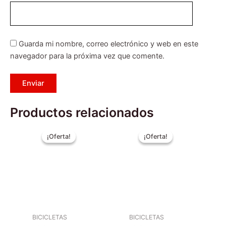
Guarda mi nombre, correo electrónico y web en este
navegador para la próxima vez que comente.
Productos relacionados
El
El
El
El
Este
Este
precio
precio
precio
precio
¡Oferta!
¡Oferta!
¡Oferta!
¡Oferta!
producto
producto
original
actual
original
actual
era:
tiene
es:
era:
tiene
es:
$219.990.
$189.990.
$219.990.
$189.990
múltiples
múltiples
variantes.
variantes.
Las
Las
opciones
opciones
se
se
BICICLETAS
BICICLETAS
pueden
pueden