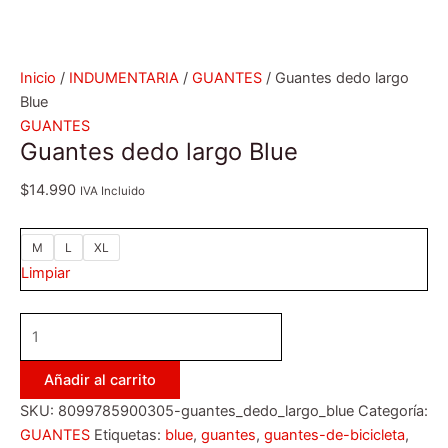
Inicio
/
INDUMENTARIA
/
GUANTES
/ Guantes dedo largo
Blue
GUANTES
Guantes dedo largo Blue
$
14.990
IVA Incluido
M
L
XL
Limpiar
Añadir al carrito
SKU:
8099785900305-guantes_dedo_largo_blue
Categoría:
GUANTES
Etiquetas:
blue
,
guantes
,
guantes-de-bicicleta
,