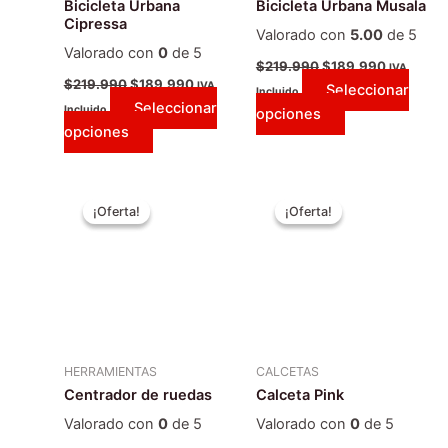
Bicicleta Urbana
Bicicleta Urbana Musala
elegir
elegir
Cipressa
Valorado con
5.00
de 5
en
en
Valorado con
0
de 5
la
la
$
219.990
$
189.990
IVA
$
219.990
$
189.990
IVA
Seleccionar
página
página
Incluido
Seleccionar
Incluido
opciones
de
de
opciones
producto
producto
El
El
El
El
precio
precio
precio
precio
¡Oferta!
¡Oferta!
¡Oferta!
¡Oferta!
original
actual
original
actual
era:
es:
era:
es:
$69.990.
$59.990.
$4.990.
$3.990.
HERRAMIENTAS
CALCETAS
Centrador de ruedas
Calceta Pink
Valorado con
0
de 5
Valorado con
0
de 5