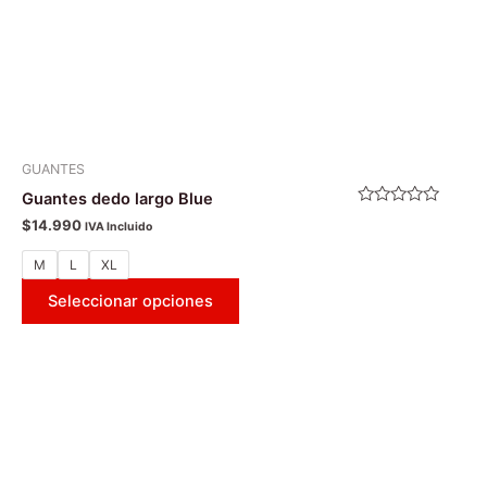
la
página
de
producto
GUANTES
Guantes dedo largo Blue
Valorado
$
14.990
IVA Incluido
con
0
de
M
L
XL
5
Seleccionar opciones
Este
producto
tiene
múltiples
variantes.