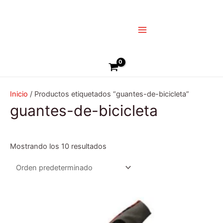
Ir
Main
al
Menu
contenido
Buscar
Inicio
/ Productos etiquetados “guantes-de-bicicleta”
guantes-de-bicicleta
Mostrando los 10 resultados
Este
producto
tiene