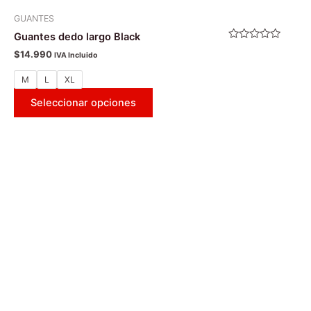
GUANTES
Guantes dedo largo Black
Valorado
$
14.990
IVA Incluido
con
0
de
M
L
XL
5
Seleccionar opciones
Este
producto
tiene
múltiples
variantes.
Las
opciones
se
pueden
elegir
en