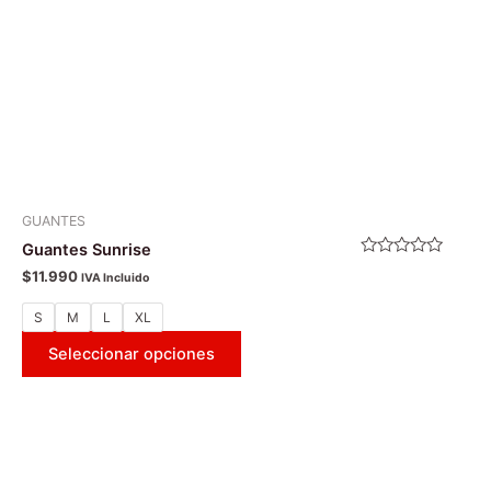
elegir
en
la
página
de
producto
GUANTES
Guantes Sunrise
Valorado
$
11.990
IVA Incluido
con
0
de
S
M
L
XL
5
Seleccionar opciones