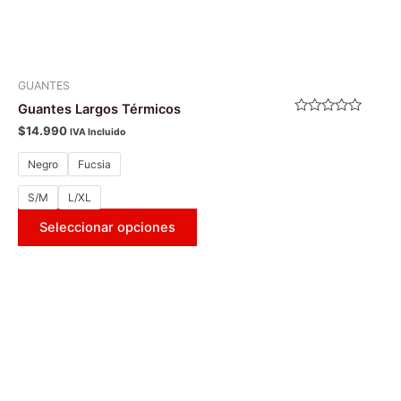
de
producto
GUANTES
Guantes Largos Térmicos
Valorado
$
14.990
IVA Incluido
con
0
de
Negro
Fucsia
5
S/M
L/XL
Seleccionar opciones
Este
producto
tiene
múltiples
variantes.
Las