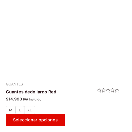
Las
opciones
se
pueden
elegir
en
la
página
de
producto
GUANTES
Guantes dedo largo Red
Valorado
$
14.990
IVA Incluido
con
0
de
M
L
XL
5
Seleccionar opciones