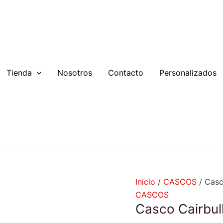
Casco
El
El
Cairbull
precio
preci
Allcross
original
actual
cantidad
era:
es:
$74.990.
$59.9
Tienda
Nosotros
Contacto
Personalizados
Inicio
/
CASCOS
/ Casc
CASCOS
Casco Cairbull