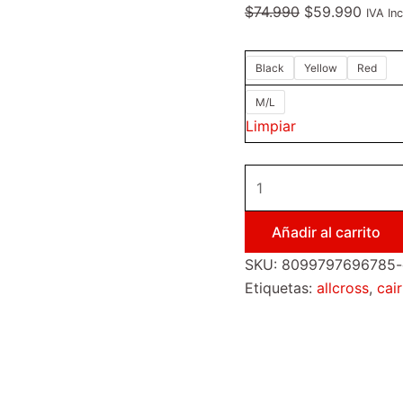
$
74.990
$
59.990
IVA Inc
Black
Yellow
Red
M/L
Limpiar
Añadir al carrito
SKU:
8099797696785-ca
Etiquetas:
allcross
,
cair