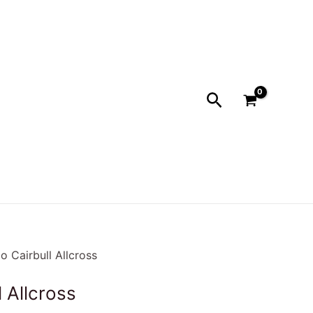
o
90.
Buscar
o Cairbull Allcross
 Allcross