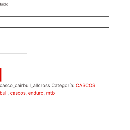
luido
sco_cairbull_allcross
Categoría:
CASCOS
bull
,
cascos
,
enduro
,
mtb