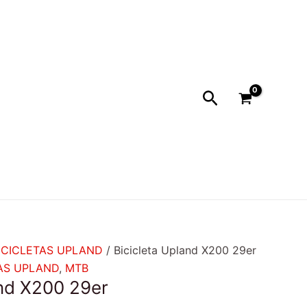
cio
ual
49.990.
Buscar
ICICLETAS UPLAND
/ Bicicleta Upland X200 29er
TAS UPLAND
,
MTB
and X200 29er