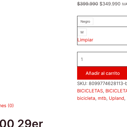
$
399.990
$
349.990
IVA
Negro
M
Limpiar
Añadir al carrito
SKU:
8099774628113-b
BICICLETAS
,
BICICLE
bicicleta
,
mtb
,
Upland
,
nes (0)
200 29er