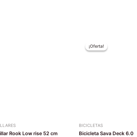
El
El
precio
prec
¡Oferta!
¡Oferta!
original
actu
era:
es:
$1.499.990.
$79
LLARES
BICICLETAS
llar Rook Low rise 52 cm
Bicicleta Sava Deck 6.0