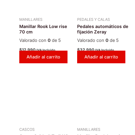
MANILLARES
PEDALES Y CALAS
Manillar Rook Low rise
Pedales automáticos de
70 cm
fijación Zeray
Valorado con
0
de 5
Valorado con
0
de 5
$
12.990
$
32.990
IVA Incluido
IVA Incluido
Añadir al carrito
Añadir al carrito
Este
producto
tiene
múltiples
variantes.
Las
opciones
se
CASCOS
MANILLARES
pueden