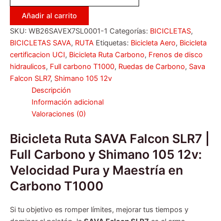
Añadir al carrito
SKU:
WB26SAVEX7SL0001-1
Categorías:
BICICLETAS
,
BICICLETAS SAVA
,
RUTA
Etiquetas:
Bicicleta Aero
,
Bicicleta
certificacion UCI
,
Bicicleta Ruta Carbono
,
Frenos de disco
hidraulicos
,
Full carbono T1000
,
Ruedas de Carbono
,
Sava
Falcon SLR7
,
Shimano 105 12v
Descripción
Información adicional
Valoraciones (0)
Bicicleta Ruta SAVA Falcon SLR7 |
Full Carbono y Shimano 105 12v:
Velocidad Pura y Maestría en
Carbono T1000
Si tu objetivo es romper límites, mejorar tus tiempos y