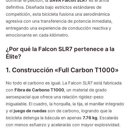
dominar el pelotón, la
SAVA Falcon SLR7
es el arma
definitiva. Diseñada bajo estrictos estándares de
competición, esta bicicleta fusiona una aerodinámica
agresiva con una transferencia de potencia inmediata,
entregando una experiencia de conducción reactiva y
emocionante en cada kilómetro.
¿Por qué la Falcon SLR7 pertenece a la
Élite?
1. Construcción «Full Carbon T1000»
No todo el carbono es igual. La Falcon SLR7 está fabricada
con
Fibra de Carbono T1000
, un material de grado
aeroespacial que ofrece una relación rigidez-peso
inigualable. El cuadro, la horquilla, la tija, el manillar integrado
y el
juego de ruedas
son de carbono, logrando que la
bicicleta detenga la báscula en apenas
7.76 kg
. Escalarás
con menos esfuerzo y acelerarás con mayor explosividad.