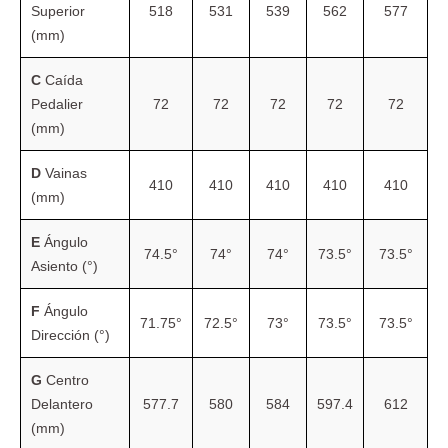
Superior
518
531
539
562
577
(mm)
C
Caída
Pedalier
72
72
72
72
72
(mm)
D
Vainas
410
410
410
410
410
(mm)
E
Ángulo
74.5°
74°
74°
73.5°
73.5°
Asiento (°)
F
Ángulo
71.75°
72.5°
73°
73.5°
73.5°
Dirección (°)
G
Centro
Delantero
577.7
580
584
597.4
612
(mm)