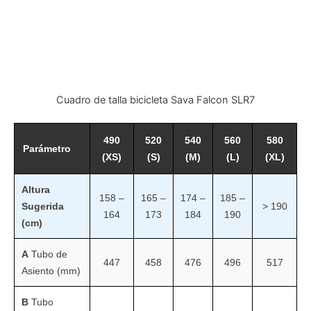
Cuadro de talla bicicleta Sava Falcon SLR7
490
520
540
560
580
Parámetro
(XS)
(S)
(M)
(L)
(XL)
Altura
158 –
165 –
174 –
185 –
Sugerida
> 190
164
173
184
190
(cm)
A
Tubo de
447
458
476
496
517
Asiento (mm)
B
Tubo