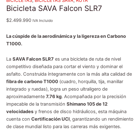
BICICLETAS
,
BICICLETAS SAVA
,
RUTA
Bicicleta SAVA Falcon SLR7
$
2.499.990
IVA Incluido
La cúspide de la aerodinámica y la ligereza en Carbono
T1000.
La
SAVA Falcon SLR7
es una bicicleta de ruta de nivel
competitivo diseñada para cortar el viento y dominar el
asfalto. Construida íntegramente con la más alta calidad de
fibra de carbono T1000
(cuadro, horquilla, tija, manillar
integrado y ruedas), logra un peso ultraligero de
aproximadamente
7.76 kg
. Acompañada por la precisión
impecable de la transmisión
Shimano 105 de 12
velocidades
y frenos de disco hidráulicos, esta máquina
cuenta con
Certificación UCI
, garantizando un rendimiento
de clase mundial listo para las carreras más exigentes.