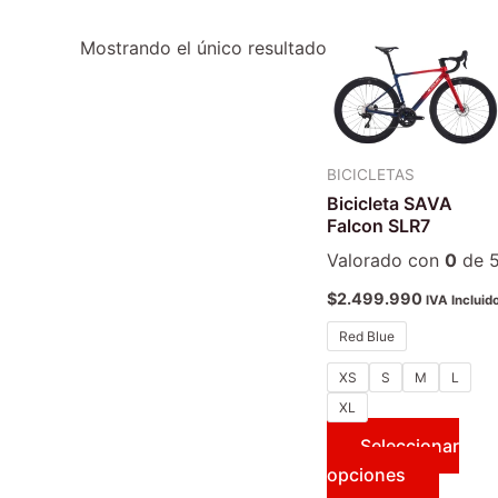
Este
Mostrando el único resultado
produc
tiene
múltipl
variant
BICICLETAS
Las
Bicicleta SAVA
opcion
Falcon SLR7
se
Valorado con
0
de 
puede
$
2.499.990
IVA Incluid
elegir
en
Red Blue
la
XS
S
M
L
página
XL
de
Seleccionar
produc
opciones