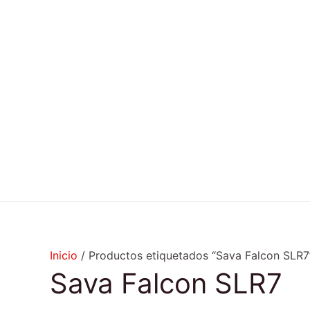
Ir
al
contenido
Inicio
/ Productos etiquetados “Sava Falcon SLR7
Sava Falcon SLR7