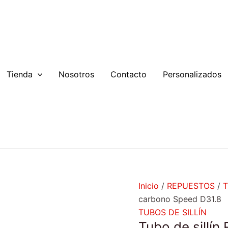
Tubo
de
sillín
Rook
Fibra
de
Tienda
Nosotros
Contacto
Personalizados
carbono
Speed
D31.8
cantidad
Inicio
/
REPUESTOS
/
T
carbono Speed D31.8
TUBOS DE SILLÍN
Tubo de sillí