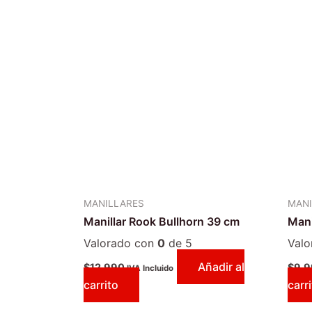
MANILLARES
MANI
Manillar Rook Bullhorn 39 cm
Mani
Valorado con
0
de 5
Val
Añadir al
$
12.990
$
9.
IVA Incluido
carrito
carr