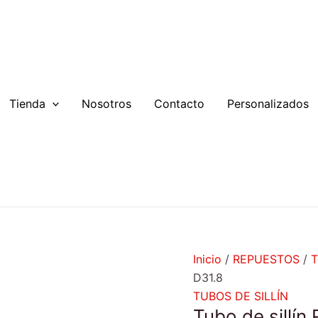
Tubo
de
sillín
Rook
35
cm
Tienda
Nosotros
Contacto
Personalizados
D31.8
cantidad
Inicio
/
REPUESTOS
/
T
D31.8
TUBOS DE SILLÍN
Tubo de sillí