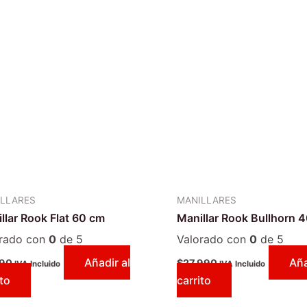
LLARES
MANILLARES
llar Rook Flat 60 cm
Manillar Rook Bullhorn 
orado con
0
de 5
Valorado con
0
de 5
Añadir al
Aña
990
$
27.990
IVA Incluido
IVA Incluido
ito
carrito