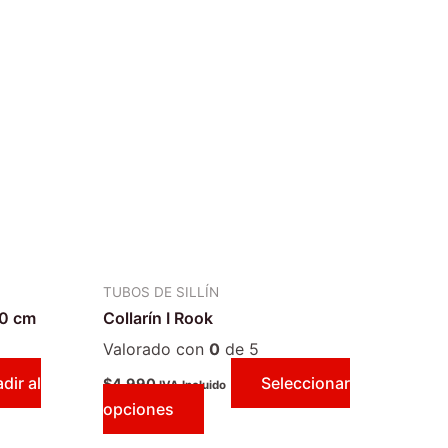
Este
producto
tiene
múltiples
variantes.
Las
opciones
se
pueden
elegir
en
TUBOS DE SILLÍN
la
40 cm
Collarín I Rook
página
de
Valorado con
0
de 5
producto
dir al
Seleccionar
$
4.990
IVA Incluido
opciones