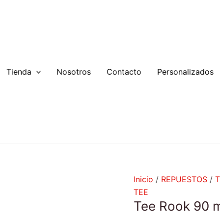
Tee
Rook
90
mm
cantidad
Tienda
Nosotros
Contacto
Personalizados
Inicio
/
REPUESTOS
/
T
TEE
Tee Rook 90